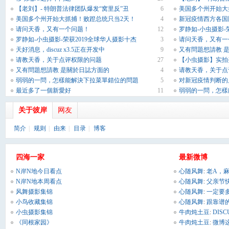
【老刘】- 特朗普法律团队爆发“窝里反”丑
6
美国多个州开始大
美国多个州开始大抓捕！败蹬总统只当2天！
4
新冠疫情西方各国
请问天香，又有一个问题！
12
罗静如-小虫摄影-
罗静如-小虫摄影-荣获2019全球华人摄影十杰
3
请问天香，又有一
天好消息，discuz x3.5正在开发中
9
又有問題想請教 
请教天香，关于点评权限的问题
27
【小虫摄影】实拍
又有問題想請教 是關於日誌方面的
4
请教天香，关于点
弱弱的一問，怎樣能解決下拉菜單錯位的問題
5
对新冠疫情判断的
最近多了一個新愛好
11
弱弱的一問，怎樣
关于彼岸
网友
简介
|
规则
|
由来
|
目录
|
博客
四海一家
最新微博
N岸N地今日看点
心随风舞
:
老A，
不 ...
N岸N地本周看点
心随风舞
:
父亲节
风舞摄影集锦
心随风舞
:
一定要多
小鸟收藏集锦
心随风舞
:
跟靠谱
找 ...
小虫摄影集锦
牛肉炖土豆
:
DIS
因 ...
《同根家园》
牛肉炖土豆
:
微博