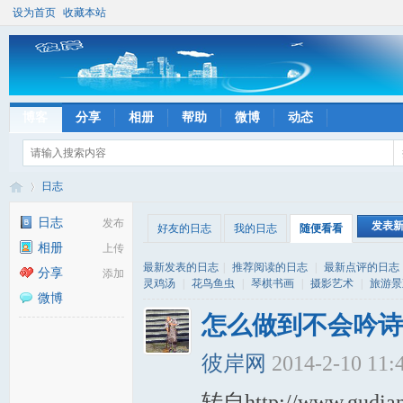
设为首页
收藏本站
博客
分享
相册
帮助
微博
动态
日志
日志
发布
发表
好友的日志
我的日志
随便看看
相册
上传
彼
›
最新发表的日志
|
推荐阅读的日志
|
最新点评的日志
分享
添加
灵鸡汤
|
花鸟鱼虫
|
琴棋书画
|
摄影艺术
|
旅游景
微博
怎么做到不会吟诗
彼岸网
2014-2-10 11:
转自http://www.gudia