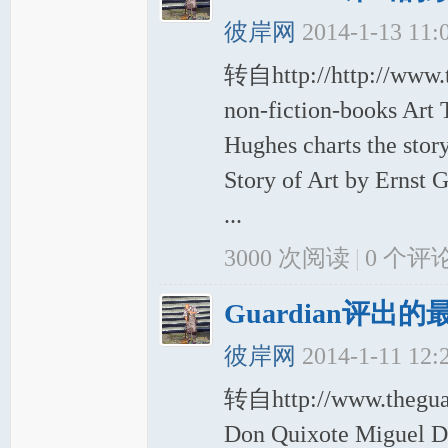
彼岸网
2014-1-13 11:
转自http://http://www.t
non-fiction-books Art
Hughes charts the stor
Story of Art by Ernst 
...
3000 次阅读
|
0
个评
Guardian评出
彼岸网
2014-1-11 12
转自http://www.theguard
Don Quixote Miguel De 