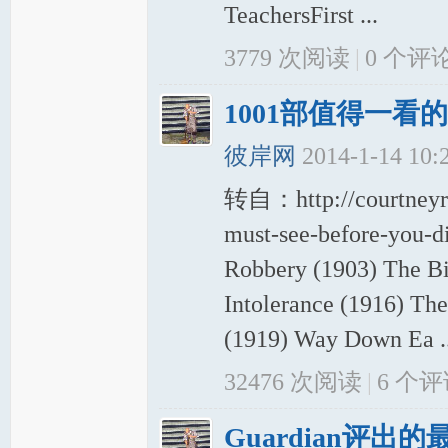
TeachersFirst ...
3779 次阅读
|
0
个评
1001部值得一
彼岸网
2014-1-14 10:
转自：http://courtneyre
must-see-before-you-di
Robbery (1903) The Bi
Intolerance (1916) The
(1919) Way Down Ea ..
32476 次阅读
|
6
个评
Guardian评出