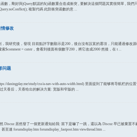
象選取函數，剛好與jQuery默認的$()函數重合造成衝突 , 要解決這個問題其實很簡單 , 我們
jQuery.noConflict(); 複製代碼 此防衝突函數的意 ...
及表情修改
，我研究後，發現 目前點評字數顯示是200，後台沒有設寘的選項，只能通過修改源碼實現 
y.php 中，搜索$comment = cutstr，會看到後面有個數字200，將它改成2000 然後，在 t ...
变形问题
s://daxingplay.me/study/css/a-nav-with-auto-width.html) 里
过天香后，天香给出的解决方案: 宽版和窄版的 ...
iscuz 居然發了一個更新通知給我: 當下是嚇了一跳，還以為 Discuz 早已被棄置
isplay.htm forumdisplay_fastpost.htm viewthread.htm ...