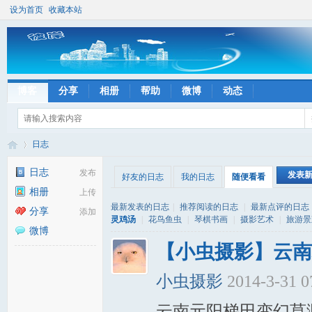
设为首页
收藏本站
博客
分享
相册
帮助
微博
动态
日志
日志
发布
发表
好友的日志
我的日志
随便看看
相册
上传
彼
›
最新发表的日志
|
推荐阅读的日志
|
最新点评的日志
分享
添加
灵鸡汤
|
花鸟鱼虫
|
琴棋书画
|
摄影艺术
|
旅游景
微博
【小虫摄影】云南
小虫摄影
2014-3-31 
云南元阳梯田变幻莫