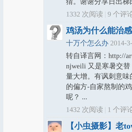
猜。谢谢分享日出梯田的
1332 次阅读
|
9
个评
鸡汤为什么能治感
十万个怎么办
2014-3
转自译言网：http://artic
njweili 又是
量大增。有讽刺意味
的偏方-自家熬制的
呢？ ...
1432 次阅读
|
1
个评
【小虫摄影】老to