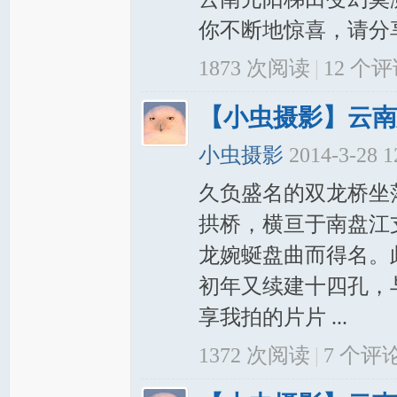
你不断地惊喜，请分享
岸
1873 次阅读
|
12
个评
【小虫摄影】云南
小虫摄影
2014-3-28 
久负盛名的双龙桥坐
网
拱桥，横亘于南盘江
龙婉蜒盘曲而得名。
初年又续建十四孔，
享我拍的片片 ...
1372 次阅读
|
7
个评