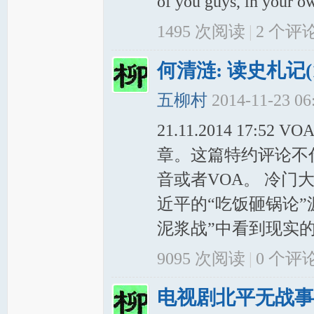
of you guys, in your ow
1495 次阅读
|
2
个评
何清涟: 读史札记
五柳村
2014-11-23 0
21.11.2014 1
章。这篇特约评论不
音或者VOA。 冷
近平的“吃饭砸锅论
泥浆战”中看到现实的
9095 次阅读
|
0
个评
电视剧北平无战事