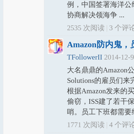
例，中国签署海洋公
协商解决领海争 ...
2535 次阅读
|
3
个评
Amazon防内鬼
TFollowerII
2014-12-
大名鼎鼎的Amazon公司
Solutions的
根据Amazon发来
偷窃，ISS建了若
哨。员工下班都需要经
1771 次阅读
|
4
个评