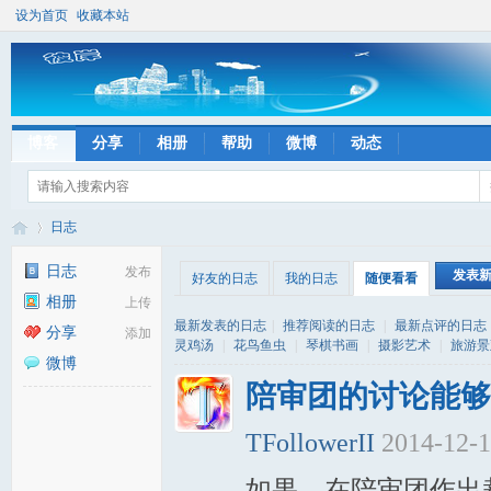
设为首页
收藏本站
博客
分享
相册
帮助
微博
动态
日志
日志
发布
发表
好友的日志
我的日志
随便看看
相册
上传
彼
›
最新发表的日志
|
推荐阅读的日志
|
最新点评的日志
分享
添加
灵鸡汤
|
花鸟鱼虫
|
琴棋书画
|
摄影艺术
|
旅游景
微博
陪审团的讨论能够
TFollowerII
2014-12-
如果，在陪审团作出