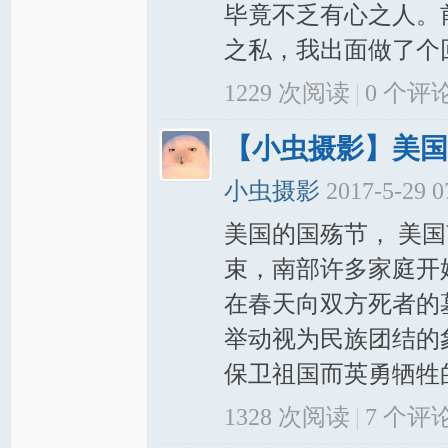
毕竟不乏有心之人。
之私，我出面做了个回
1229 次阅读
|
0
个评
【小虫摄影】美国
小虫摄影
2017-5-29 
美国的国殇节， 美
束，南部许多家庭开
在春天向双方死者的
举动视为民族团结的象
保卫祖国而英勇牺牲的
1328 次阅读
|
7
个评