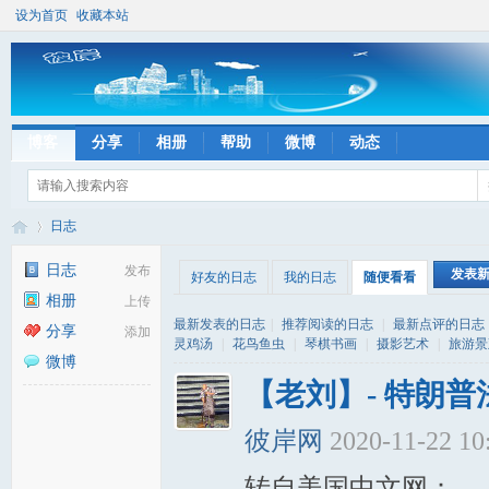
设为首页
收藏本站
博客
分享
相册
帮助
微博
动态
日志
日志
发布
发表
好友的日志
我的日志
随便看看
相册
上传
彼
›
最新发表的日志
|
推荐阅读的日志
|
最新点评的日志
分享
添加
灵鸡汤
|
花鸟鱼虫
|
琴棋书画
|
摄影艺术
|
旅游景
微博
【老刘】- 特朗
彼岸网
2020-11-22 10
转自美国中文网：