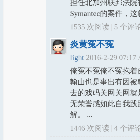
担任北加州联邦法院初审法
Symantec的案件
1535 次阅读
|
5
个评
炎黄冤不冤
light
2016-2-29 07:17
俺冤不冤俺不冤抱着
翰山也是事出有因被
去的戏码关网关网就
无荣誉感如此自我践
解。 ...
1446 次阅读
|
4
个评