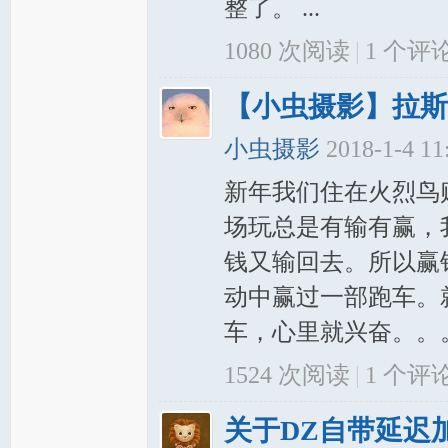
整了。 ...
1080 次阅读
|
1
个评
【小虫摄影】拉斯
小虫摄影
2018-1-4 1
新年我们住在火烈鸟
场玩总是有输有赢，
钱又输回去。所以赢
动中赢过一部跑车。
车，心里就兴奋。。。
1524 次阅读
|
1
个评
关于DZ自带延迟