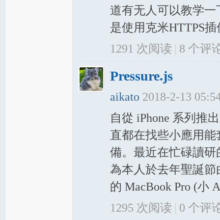
道有无人可以教学一
是使用克米HTTPS插
1291 次阅读
|
8
个评
Pressure.js
aikato
2018-2-13 05:
自從 iPhone 系列推出了 3
直都在找些小應用能套用列
備。最近在忙碌讀研
為本人於去年聖誕節由七年前的
的 MacBook Pro (小 
1295 次阅读
|
0
个评