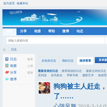
设为首页
收藏本站
博客
分享
相册
帮助
微博
动态
日志
日志
发布
发表
好友的日志
我的日志
随便看看
相册
上传
彼
›
最新发表的日志
|
推荐阅读的日志
|
最新点评的日志
分享
添加
灵鸡汤
|
花鸟鱼虫
|
琴棋书画
|
摄影艺术
|
旅游景
微博
狗狗被主人赶走，
了……
心随风舞
2018-3-14 