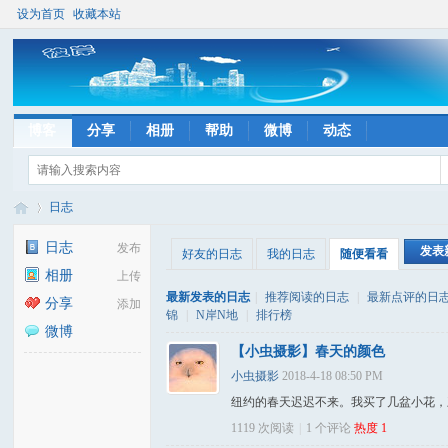
设为首页
收藏本站
博客
分享
相册
帮助
微博
动态
日志
日志
发布
发表
好友的日志
我的日志
随便看看
相册
上传
彼
›
最新发表的日志
|
推荐阅读的日志
|
最新点评的日
分享
添加
锦
|
N岸N地
|
排行榜
微博
【小虫摄影】春天的颜色
小虫摄影
2018-4-18 08:50 PM
纽约的春天迟迟不来。我买了几盆小花，颜
1119 次阅读
|
1
个评论
热度
1