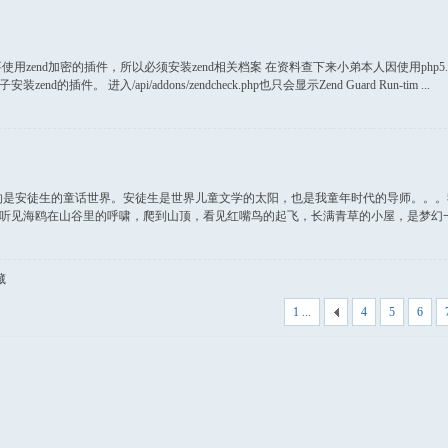
end加密的插件，所以必须安装zend相关档案 在资料查下来小弟本人因使用php5.5.9所以基
。 进入/api/addons/zendcheck.php也只会显示Zend Guard Run-tim ...
的是安徒生的童话世界。安徒生是世界儿童文学的太阳，也是我童年时代的导师。。
听见海鸥在山谷里的呼啸，爬到山顶，看见红嘴鸟的起飞，长满青草的小屋，是梦幻一般的
藏
1 ...
4
5
6