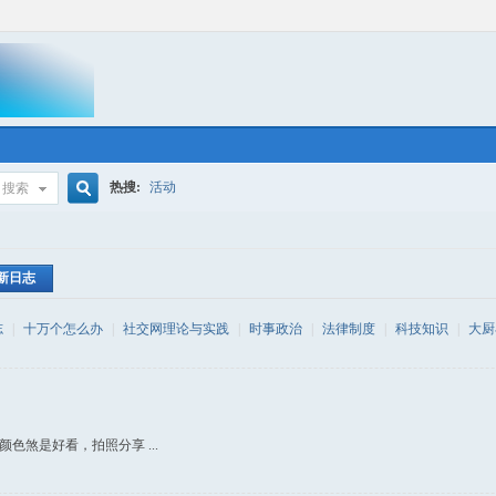
热搜:
活动
搜索
搜
新日志
索
志
|
十万个怎么办
|
社交网理论与实践
|
时事政治
|
法律制度
|
科技知识
|
大厨
色煞是好看，拍照分享 ...