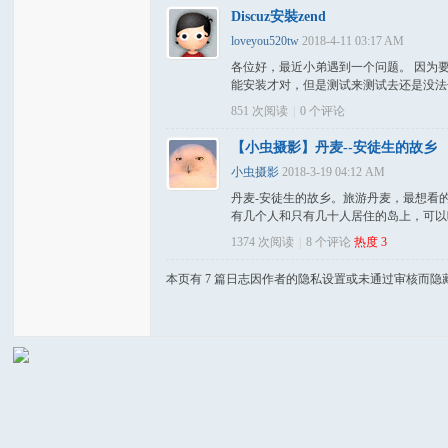
Discuz安裝zend
loveyou520tw
2018-4-11 03:17 AM
岸
各位好，最近小弟遇到一个问题。 因为要使用z
能安装才对，但是测试来测试去还是没法子安装zend的插件
851 次阅读
|
0
个评论
【小虫摄影】丹麦--安徒生的故乡
小虫摄影
2018-3-19 04:12 AM
丹麦-安徒生的故乡。旅游丹麦，最想看
有几个人和只有几十人居住的岛上，可以
1374 次阅读
|
8
个评论
热度
3
网
本页有 7 篇日志因作者的隐私设置或未通过审核而隐