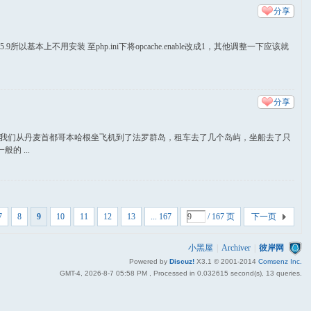
分享
本上不用安装 至php.ini下将opcache.enable改成1，其他调整一下应该就
分享
。我们从丹麦首都哥本哈根坐飞机到了法罗群岛，租车去了几个岛屿，坐船去了只
 ...
7
8
9
10
11
12
13
... 167
/ 167 页
下一页
小黑屋
|
Archiver
|
彼岸网
Powered by
Discuz!
X3.1
© 2001-2014
Comsenz Inc.
GMT-4, 2026-8-7 05:58 PM
, Processed in 0.032615 second(s), 13 queries.