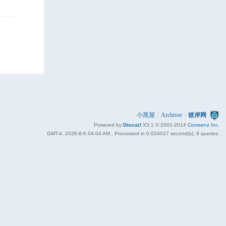
小黑屋
|
Archiver
|
彼岸网
Powered by
Discuz!
X3.1
© 2001-2014
Comsenz Inc.
GMT-4, 2026-8-6 04:04 AM
, Processed in 0.024027 second(s), 9 queries.