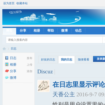
设为首页
收藏本站
博客
分享
相册
帮助
微博
动态
日志
日志
发布
发表
好友的日志
我的日志
随便看看
相册
上传
彼
›
Discuz
|
分享
添加
微博
在日志里显示评论
天香公主
2016-9-7 0
性别是用户设置里的