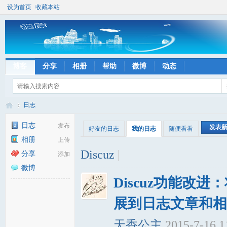
设为首页
收藏本站
博客
分享
相册
帮助
微博
动态
日志
日志
发布
发表
好友的日志
我的日志
随便看看
相册
上传
彼
›
Discuz
|
分享
添加
微博
Discuz功能改
展到日志文章和相册 
天香公主
2015-7-16 