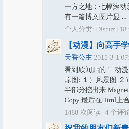
一方之地：七幅滚动
有一篇博文图片显 ...
个人分类:
Discuz
|
18
【动漫】向高手学
天香公主
2015-3-1 0
看到欣闻贴的＂ 动漫
原图: １）风景图 ２
半部分挖出来 Magnetic Las
Copy 最后在Html上合成
1488 次阅读
|
4
个评
祝我的朋友们新春