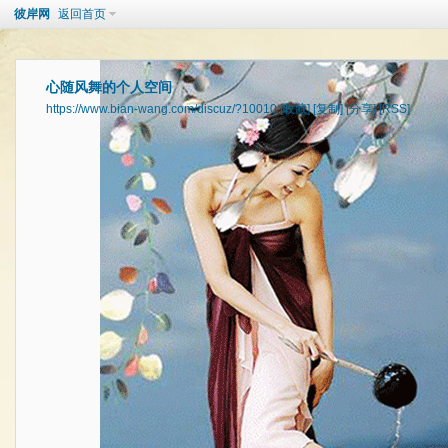
彼岸网
返回首页
心随风舞的个人空间
https://www.bian-wang.com/discuz/?10010
[收藏]
[复制]
[分享]
[RSS]