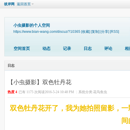
彼岸网
返回首页
小虫摄影的个人空间
https://www.bian-wang.com/discuz/?10365
[收藏]
[复制]
[分享]
[RSS]
空间首页
动态
记录
日志
评论
相
日志
【小虫摄影】双色牡丹花
热度
4
已有 1175 次阅读
2016-5-24 10:48 PM
|
系统分类:
花鸟鱼虫
双色牡丹花开了，我为她拍照留影，一
间