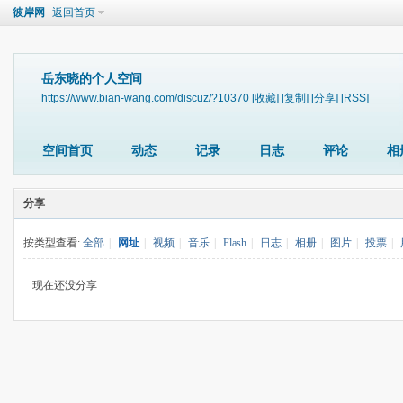
彼岸网
返回首页
岳东晓的个人空间
https://www.bian-wang.com/discuz/?10370
[收藏]
[复制]
[分享]
[RSS]
空间首页
动态
记录
日志
评论
相
分享
按类型查看:
全部
|
网址
|
视频
|
音乐
|
Flash
|
日志
|
相册
|
图片
|
投票
|
现在还没分享