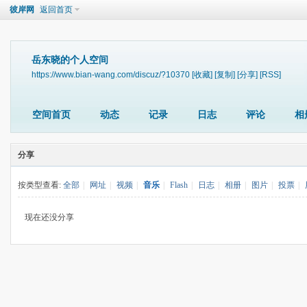
彼岸网
返回首页
岳东晓的个人空间
https://www.bian-wang.com/discuz/?10370
[收藏]
[复制]
[分享]
[RSS]
空间首页
动态
记录
日志
评论
相
分享
按类型查看:
全部
|
网址
|
视频
|
音乐
|
Flash
|
日志
|
相册
|
图片
|
投票
|
现在还没分享