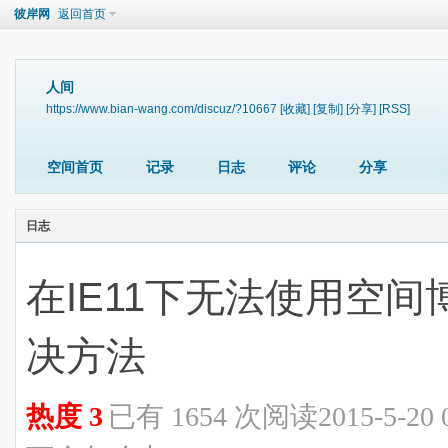
彼岸网
返回首页
人间
https://www.bian-wang.com/discuz/?10667
[收藏]
[复制]
[分享]
[RSS]
空间首页
记录
日志
评论
分享
日志
在IE11下无法使用空
决方法
热度
3
已有 1654 次阅读
2015-5-20