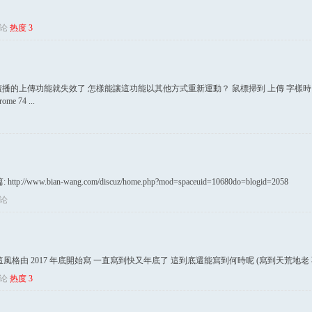
论
热度
3
上傳功能後，廣播的上傳功能就失效了 怎樣能讓這功能以其他方式重新運動？ 鼠標掃到 上傳
e 74 ...
.bian-wang.com/discuz/home.php?mod=spaceuid=10680do=blogid=2058
论
風格由 2017 年底開始寫 一直寫到快又年底了 這到底還能寫到何時呢 (寫到天荒地老
论
热度
3