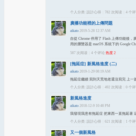
个人分类:
設計心得
|
782 次阅读
|
4
个评
廣播功能裡的上傳問題
aikato
2019-5-28 12:37 AM
自從 Chrome 停用了 Flash 
用的瀏覽器是 macOS 系統下的 Google Chrom
587 次阅读
|
4
个评论
热度
2
[拖延症] 新風格進度 (二)
aikato
2019-1-29 08:19 AM
拖延症繼續 寫到天荒地老還沒寫完 上一篇: http://www
个人分类:
設計心得
|
492 次阅读
|
0
个评
新風格進度
aikato
2018-12-9 10:48 PM
我發現我患有拖延症 把東西一直拖延著 這
个人分类:
設計心得
|
621 次阅读
|
1
个评
又一個新風格