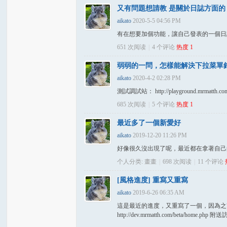
又有問題想請教 是關於日誌方面的
aikato
2020-5-5 04:56 PM
岸
有在想要加個功能，讓自己發表的一個日
651 次阅读
|
4
个评论
热度
1
弱弱的一問，怎樣能解決下拉菜單
aikato
2020-4-2 02:28 PM
測試調試站： http://playground.mr
685 次阅读
|
5
个评论
热度
1
最近多了一個新愛好
网
aikato
2019-12-20 11:26 PM
好像很久沒出現了呢，最近都在拿著自己的 
个人分类:
畫畫
|
698 次阅读
|
11
个评论
[風格進度] 重寫又重寫
aikato
2019-6-26 06:35 AM
這是最近的進度，又重寫了一個，因為之前寫的還是很
http://dev.mrmatth.com/beta/home.php 附送訪問證：t