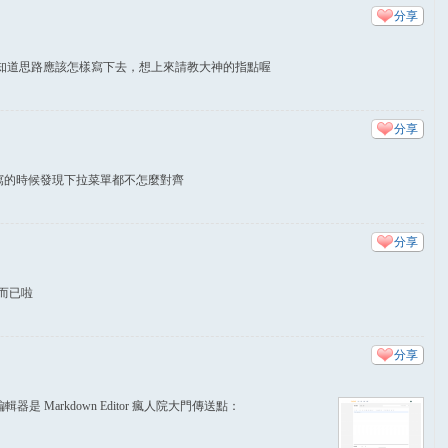
分享
知道思路應該怎樣寫下去，想上來請教大神的指點喔
分享
寫風格，但是在寫的時候發現下拉菜單都不怎麼對齊
分享
的而已啦
分享
器是 Markdown Editor 瘋人院大門傳送點：