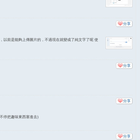
分享
 字樣時，以前是能夠上傳圖片的，不過現在就變成了純文字了呢 使
分享
分享
 不停把趣味東西塞進去)
分享