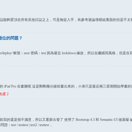
誌能夠置頂在所有其他日誌之上，可是無從入手，有參考過論壇模組裏面的但是不太
錯位的問題？
matth.com/deploy/ 帳號：user 密碼：test 因為最近 lockdown 緣故，所以在繼續
iPad Pro 在畫圖呢 這是剛剛幾分鐘前畫出來的，小弟只是最近兩三星期開始學畫
热度
2
不滿意，所以又重新出發了 使用了 Bootstrap 4.3 和 Semantic-UI 做基礙 編輯
est / testtest | test2 / testtest ...