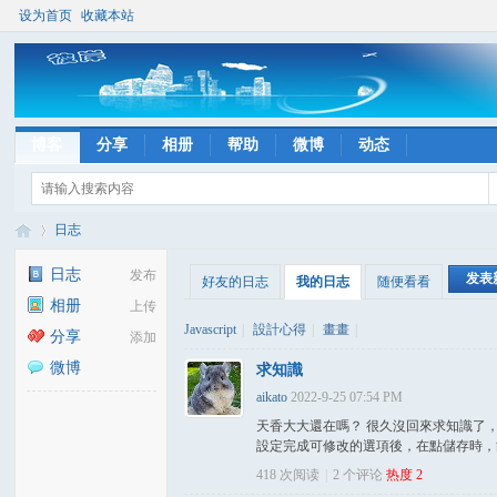
设为首页
收藏本站
博客
分享
相册
帮助
微博
动态
日志
日志
发布
发表
好友的日志
我的日志
随便看看
相册
上传
彼
›
Javascript
|
設計心得
|
畫畫
|
分享
添加
微博
求知識
aikato
2022-9-25 07:54 PM
天香大大還在嗎？ 很久沒回來求知識了，
設定完成可修改的選項後，在點儲存時，能讓該
418 次阅读
|
2
个评论
热度
2