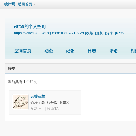
彼岸网
返回首页
e0759的个人空间
https://www.bian-wang.com/discuz/?10729
[收藏]
[复制]
[分享]
[RSS]
空间首页
动态
记录
日志
评论
相
好友
当前共有
1
个好友
天香公主
论坛元老 积分数: 10088
互动
|
收听TA