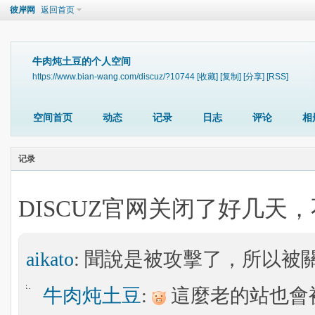
彼岸网
返回首页
牛肉炖土豆的个人空间
https://www.bian-wang.com/discuz/?10744
[收藏]
[复制]
[分享]
[RSS]
空间首页
动态
记录
日志
评论
相
记录
DISCUZ官网关闭了好几天
aikato
: 聞說是被攻擊了，所以被
牛肉炖土豆
:
這麼老的站也會被攻