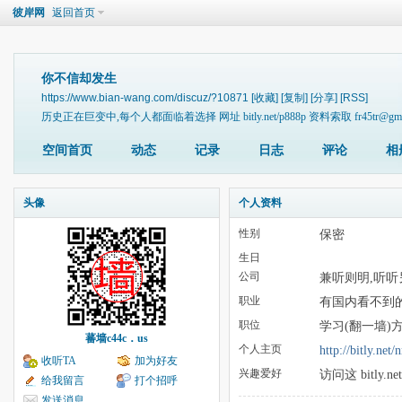
彼岸网
返回首页
你不信却发生
https://www.bian-wang.com/discuz/?10871
[收藏]
[复制]
[分享]
[RSS]
历史正在巨变中,每个人都面临着选择 网址 bitly.net/p888p 资料索取 fr45tr@gmai
空间首页
动态
记录
日志
评论
相
头像
个人资料
性别
保密
生日
公司
兼听则明,听听另一种
职业
有国内看不到的新闻与
职位
学习(翻一墙)
蕃墙c44c．us
个人主页
http://bitl
收听TA
加为好友
兴趣爱好
访问这 bitly.net
给我留言
打个招呼
发送消息