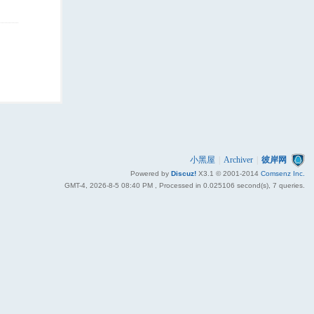
小黑屋
|
Archiver
|
彼岸网
Powered by
Discuz!
X3.1
© 2001-2014
Comsenz Inc.
GMT-4, 2026-8-5 08:40 PM
, Processed in 0.025106 second(s), 7 queries.