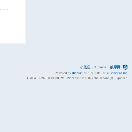
小黑屋
|
Archiver
|
彼岸网
Powered by
Discuz!
X3.1
© 2001-2014
Comsenz Inc.
GMT-4, 2026-8-8 01:38 PM
, Processed in 0.027761 second(s), 9 queries.